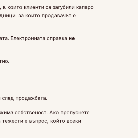
 в които клиенти са загубили капаро
едници, за които продавачът е
ната. Електронната справка
не
тно.
и след продажбата.
ижима собственост. Ако пропуснете
а тежести е въпрос, който всеки