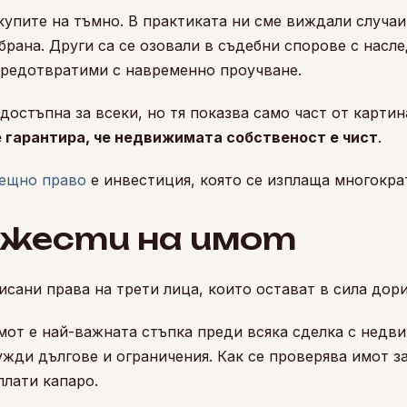
купите на тъмно. В практиката ни сме виждали случаи,
брана. Други са се озовали в съдебни спорове с насл
предотвратими с навременно проучване.
достъпна за всеки, но тя показва само част от карти
 гарантира, че недвижимата собственост е чист
.
вещно право
е инвестиция, която се изплаща многокра
ежести на имот
сани права на трети лица, които остават в сила дор
мот е най-важната стъпка преди всяка сделка с недв
ужди дългове и ограничения. Как се проверява имот з
плати капаро.