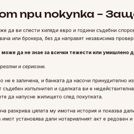
от при покупка – Защ
же да ви спести хиляди евро и години съдебни споро
ача или брокера, без да направят независима провер
 може да не знае за всички тежести или умишлено д
реални и сериозни.
о не е заличена, и банката да насочи принудително и
т съдебен изпълнител и сделката ви е недействителна
ете да напусне жилището след покупката.
ча разкрива цялата му имотна история и показва дал
 имот установява дали нотариалният акт е редовен и 