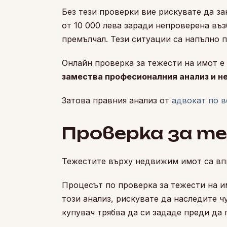
Без тези проверки вие рискувате да за
от 10 000 лева заради непроверена въз
премълчал. Тези ситуации са напълно 
Онлайн проверка за тежести на имот е 
замества професионалния анализ и не
Затова правния анализ от
адвокат по 
Проверка за т
Тежестите върху недвижим имот са впи
Процесът по проверка за тежести на и
този анализ, рискувате да наследите ч
купувач трябва да си зададе преди да 