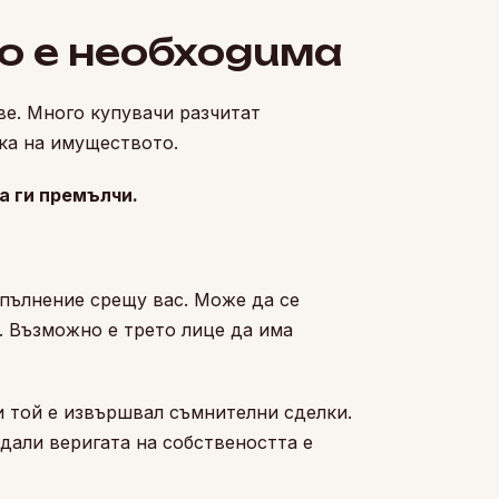
о е необходима
ве. Много купувачи разчитат
ка на имуществото.
а ги премълчи.
зпълнение срещу вас. Може да се
. Възможно е трето лице да има
и той е извършвал съмнителни сделки.
дали веригата на собствеността е