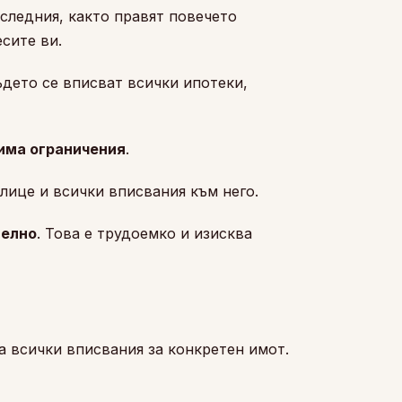
следния, както правят повечето
сите ви.
ъдето се вписват всички ипотеки,
има ограничения
.
лице и всички вписвания към него.
делно
. Това е трудоемко и изисква
а всички вписвания за конкретен имот.