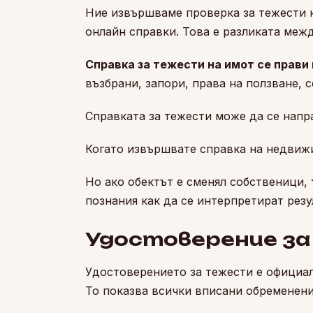
Ние извършваме проверка за тежести н
онлайн справки. Това е разликата меж
Справка за тежести на имот се прави
възбрани, запори, права на ползване, 
Справката за тежести може да се напр
Когато извършвате справка на недвижи
Но ако обектът е сменял собственици,
познания как да се интерпретират резу
Удостоверение за
Удостоверението за тежести е официал
То показва всички вписани обременен