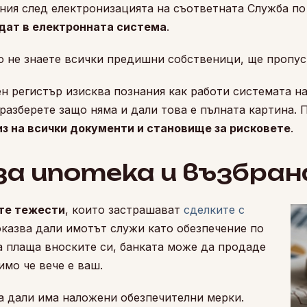
ния след електронизацията на съответната Служба по
ждат в електронната система
.
ко не знаете всички предишни собственици, ще пропус
 регистър изисква познания как работи системата на
 разберете защо няма и дали това е пълната картина. 
из на всички документи и становище за рисковете
.
за ипотека и възбран
ите тежести
, които застрашават
сделките с
оказва дали имотът служи като обезпечение по
а плаща вноските си, банката може да продаде
мо че вече е ваш.
а дали има наложени обезпечителни мерки.