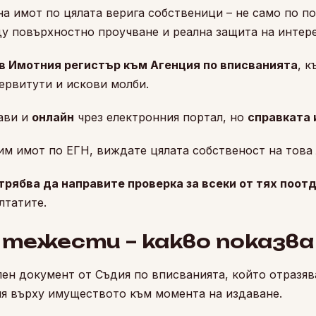
а имот по цялата верига собственици – не само по по
ду повърхностно проучване и реална защита на интере
 в Имотния регистър към Агенция по вписванията
, к
сервитути и искови молби.
ави и
онлайн
чрез електронния портал, но
справката 
м имот по ЕГН, виждате цялата собственост на това 
трябва да направите проверка за всеки от тях поот
лтатите.
 тежести – какво показва
ен документ от Съдия по вписванията, който отразяв
ия върху имуществото към момента на издаване.