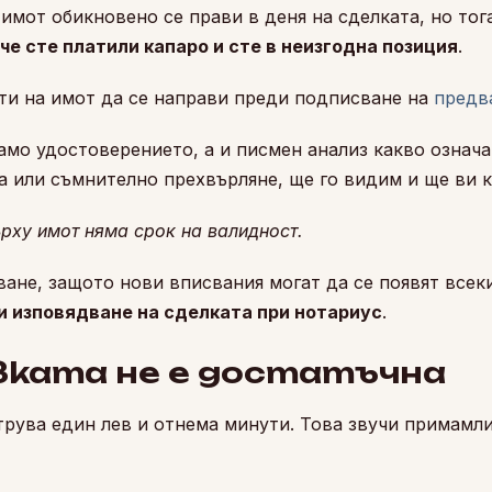
имот обикновено се прави в деня на сделката, но тог
че сте платили капаро и сте в неизгодна позиция
.
ти на имот да се направи преди подписване на
предв
само удостоверението, а и писмен анализ какво означ
ка или съмнително прехвърляне, ще го видим и ще ви 
ърху имот няма срок на валидност.
ване, защото нови вписвания могат да се появят всек
 изповядване на сделката при нотариус
.
вката не е достатъчна
трува един лев и отнема минути. Това звучи примамл