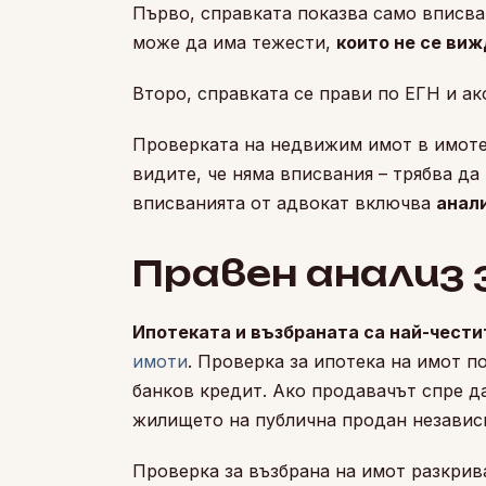
Първо, справката показва само вписва
може да има тежести,
които не се ви
Второ, справката се прави по ЕГН и а
Проверката на недвижим имот в имотен
видите, че няма вписвания – трябва да
вписванията от адвокат включва
анал
Правен анализ 
Ипотеката и възбраната са най-чест
имоти
. Проверка за ипотека на имот п
банков кредит. Ако продавачът спре д
жилището на публична продан независи
Проверка за възбрана на имот разкрив