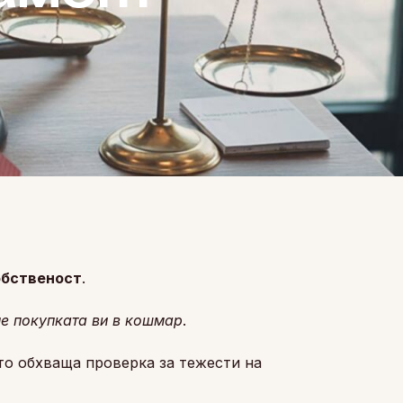
обственост
.
не покупката ви в кошмар
.
то обхваща проверка за тежести на