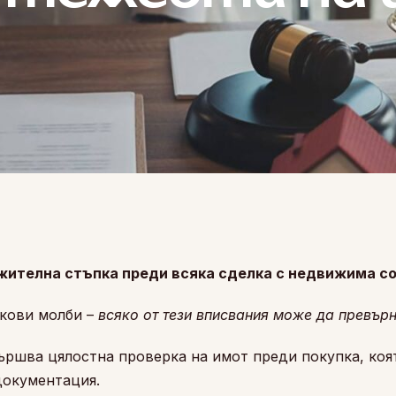
лжителна стъпка преди всяка сделка с недвижима с
скови молби –
всяко от тези вписвания може да превър
ършва цялостна проверка на имот преди покупка, коя
 документация.