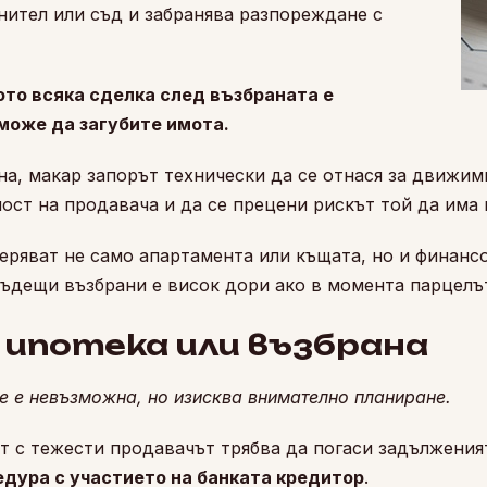
нител или съд и забранява разпореждане с
ото всяка сделка след възбраната е
може да загубите имота.
на, макар запорът технически да се отнася за движим
ост на продавача и да се прецени рискът той да има 
ряват не само апартамента или къщата, но и финансо
ъдещи възбрани е висок дори ако в момента парцелът
 ипотека или възбрана
не е невъзможна, но изисква внимателно планиране.
 с тежести продавачът трябва да погаси задължения
дура с участието на банката кредитор
.