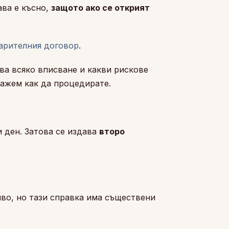
ава е късно,
защото ако се открият
арителния договор
.
ава всяко вписване и какви рискове
кажем как да процедирате.
и ден. Затова се издава
второ
иво, но тази справка има съществени