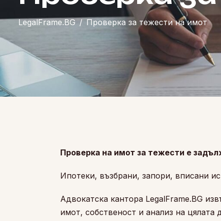
LegalFrame.BG
Проверка за тежести на имот
Проверка на имот за тежести е задъ
Ипотеки, възбрани, запори, вписани и
Адвокатска кантора LegalFrame.BG изв
имот, собственост и анализ на цялата