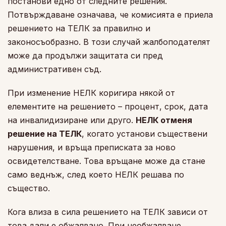
постанови едно от следните решения.
Потвърждаване означава, че комисията е приела
решението на ТЕЛК за правилно и
законосъобразно. В този случай жалбоподателят
може да продължи защитата си пред
административен съд.
При изменение НЕЛК коригира някой от
елементите на решението – процент, срок, дата
на инвалидизиране или друго.
НЕЛК отменя
решение на ТЕЛК
, когато установи съществени
нарушения, и връща преписката за ново
освидетелстване. Това връщане може да стане
само веднъж, след което НЕЛК решава по
същество.
Кога влиза в сила решението на ТЕЛК зависи от
това дали е обжалвано. При необжалване