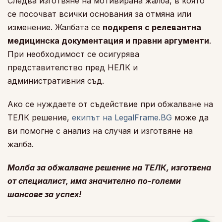
Следва изготвяне на мотивирана жалба, в която
се посочват всички основания за отмяна или
изменение. Жалбата се
подкрепя с релевантна
медицинска документация и правни аргументи
.
При необходимост се осигурява
представителство пред НЕЛК и
административния съд.
Ако се нуждаете от съдействие при обжалване на
ТЕЛК решение,
екипът на LegalFrame.BG
може да
ви помогне с анализ на случая и изготвяне на
жалба.
Молба за обжалване решение на ТЕЛК, изготвена
от специалист, има значително по-големи
шансове за успех!