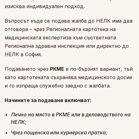
изисква индивидуален подход.
Въпросът къде се подава жалба до НЕЛК има два
отговора – чрез Регионалната картотека на
медицинската експертиза към съответната
Регионална здравна инспекция или директно до
НЕЛК в София.
Подаването чрез
РКМЕ
е по-бързият вариант, тъй
като картотеката съхранява медицинското досие
и го изпраща служебно заедно с жалбата.
Начините за подаване включват:
Лично на място в РКМЕ или в деловодството на
НЕЛК;
Чрез пощенска или куриерска пратка;