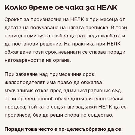
Колко време се чака за НЕЛК
Срокът за произнасяне на НЕЛК е три месеца от
датата на получаване на цялата преписка. В този
период комисията трябва да разгледа жалбата и
да постанови решение. На практика при НЕЛК
обжалване този срок невинаги се спазва поради
натовареността на органа.
При забавяне над тримесечния срок
жалбоподателят има право да обжалва
мълчаливия отказ пред административния съд.
Този правен способ обаче допълнително забавя
процеса, тъй като съдът ще задължи НЕЛК да се
произнесе, без да реши спора по същество.
Поради това често е по-целесъобразно да се