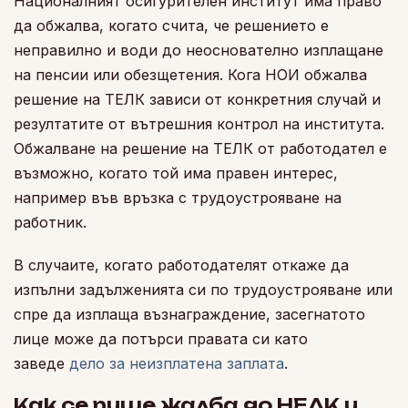
Националният осигурителен институт има право
да обжалва, когато счита, че решението е
неправилно и води до неоснователно изплащане
на пенсии или обезщетения. Кога НОИ обжалва
решение на ТЕЛК зависи от конкретния случай и
резултатите от вътрешния контрол на института.
Обжалване на решение на ТЕЛК от работодател е
възможно, когато той има правен интерес,
например във връзка с трудоустрояване на
работник.
В случаите, когато работодателят откаже да
изпълни задълженията си по трудоустрояване или
спре да изплаща възнаграждение, засегнатото
лице може да потърси правата си като
заведе
дело за неизплатена заплата
.
Как се пише жалба до НЕЛК и