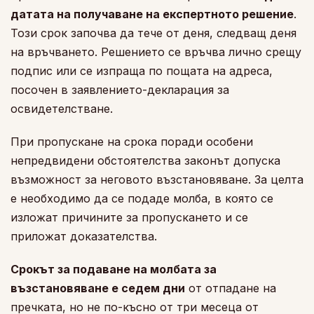
датата на получаване на експертното решение
.
Този срок започва да тече от деня, следващ деня
на връчването. Решението се връчва лично срещу
подпис или се изпраща по пощата на адреса,
посочен в заявлението-декларация за
освидетелстване.
При пропускане на срока поради особени
непредвидени обстоятелства законът допуска
възможност за неговото възстановяване. За целта
е необходимо да се подаде молба, в която се
изложат причините за пропускането и се
приложат доказателства.
Срокът за подаване на молбата за
възстановяване е седем дни
от отпадане на
пречката, но не по-късно от три месеца от